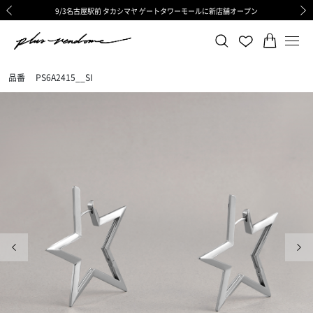
9/3名古屋駅前 タカシマヤ ゲートタワーモールに新店舗オープン
ギフトサービス 一部リニューアルと価格変更のお知らせ
ギフトサービス 一部リニューアルと価格変更のお知らせ
8/6渋谷ヒカリエ内ShinQs店 待望のリアル店舗オープン
令和8年熊本地震の影響による荷物のお届けについて
令和8年熊本地震の影響による荷物のお届けについて
前の画像
次の
品番
PS6A2415__SI
前の画像
次