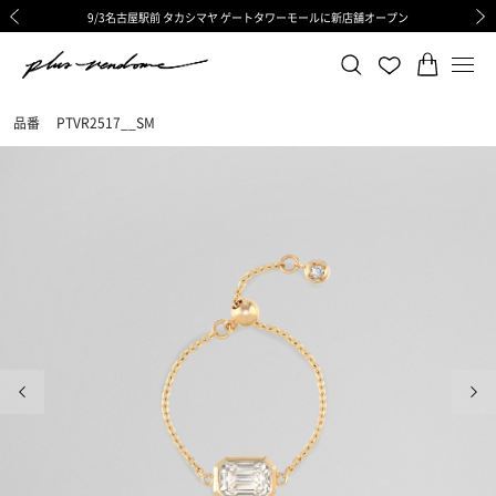
9/3名古屋駅前 タカシマヤ ゲートタワーモールに新店舗オープン
ギフトサービス 一部リニューアルと価格変更のお知らせ
ギフトサービス 一部リニューアルと価格変更のお知らせ
8/6渋谷ヒカリエ内ShinQs店 待望のリアル店舗オープン
令和8年熊本地震の影響による荷物のお届けについて
令和8年熊本地震の影響による荷物のお届けについて
前の画像
次の
品番
PTVR2517__SM
前の画像
次