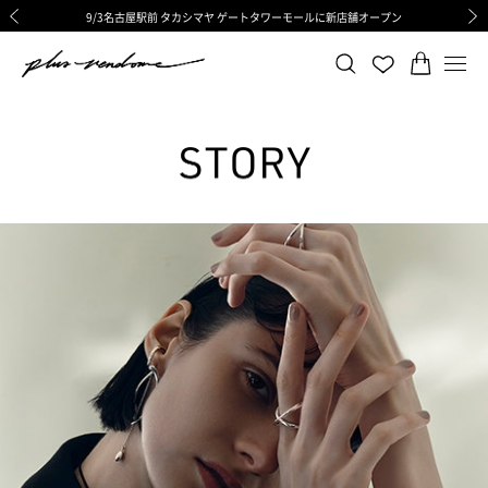
9/3名古屋駅前 タカシマヤ ゲートタワーモールに新店舗オープン
ギフトサービス 一部リニューアルと価格変更のお知らせ
ギフトサービス 一部リニューアルと価格変更のお知らせ
8/6渋谷ヒカリエ内ShinQs店 待望のリアル店舗オープン
令和8年熊本地震の影響による荷物のお届けについて
令和8年熊本地震の影響による荷物のお届けについて
前の画像
次の