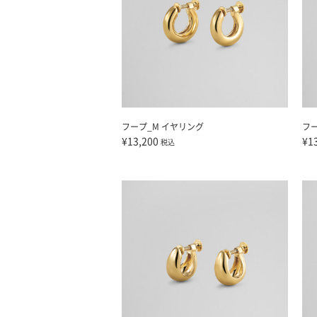
フープ_M イヤリング
フ
¥13,200
¥1
税込