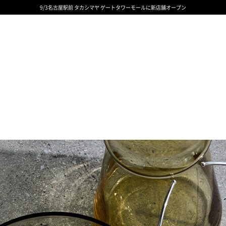
9/3名古屋駅前 タカシマヤ ゲートタワーモールに新店舗オープン
ギフトサービス 一部リニューアルと価格変更のお知らせ
ギフトサービス 一部リニューアルと価格変更のお知らせ
8/6渋谷ヒカリエ内ShinQs店 待望のリアル店舗オープン
令和8年熊本地震の影響による荷物のお届けについて
令和8年熊本地震の影響による荷物のお届けについて