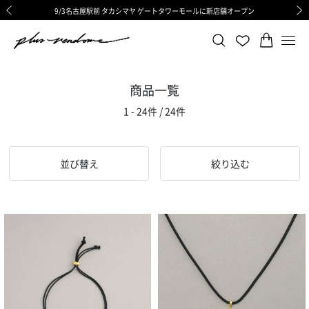
9/3名古屋駅前 タカシマヤ ゲートタワーモールに新店舗オープン
ギフトサービス 一部リニューアルと価格変更のお知らせ
ギフトサービス 一部リニューアルと価格変更のお知らせ
8/6渋谷ヒカリエ内ShinQs店 待望のリアル店舗オープン
令和8年熊本地震の影響による荷物のお届けについて
令和8年熊本地震の影響による荷物のお届けについて
前の画像
次の
商品一覧
1 - 24件 / 24件
並び替え
絞り込む