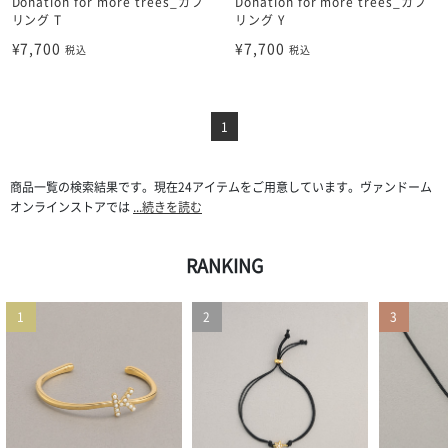
Donation for more trees_カフ
Donation for more trees_カフ
リング T
リング Y
¥7,700
¥7,700
税込
税込
1
商品一覧の検索結果です。現在24アイテムをご用意しています。ヴァンドーム
オンラインストアでは
...続きを読む
RANKING
1
2
3