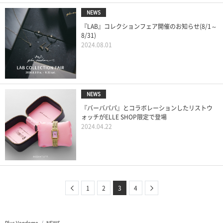
NEWS
『LAB』コレクションフェア開催のお知らせ(8/1～
8/31)
2024.08.01
NEWS
『バーバパパ』とコラボレーションしたリストウ
ォッチがELLE SHOP限定で登場
2024.04.22
Previous
Next
1
2
3
4
Plus Vendome
NEWS