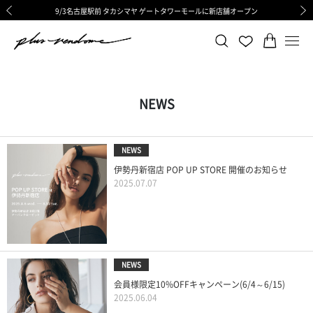
9/3名古屋駅前 タカシマヤ ゲートタワーモールに新店舗オープン
ギフトサービス 一部リニューアルと価格変更のお知らせ
ギフトサービス 一部リニューアルと価格変更のお知らせ
8/6渋谷ヒカリエ内ShinQs店 待望のリアル店舗オープン
令和8年熊本地震の影響による荷物のお届けについて
令和8年熊本地震の影響による荷物のお届けについて
前の画像
次の
NEWS
NEWS
伊勢丹新宿店 POP UP STORE 開催のお知らせ
2025.07.07
NEWS
会員様限定10%OFFキャンペーン(6/4～6/15)
2025.06.04