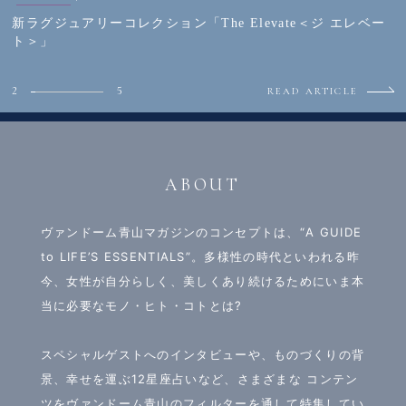
Weekly! くまの“テオくん占い”公
Weekly! くまの“テオくん占い”公
Personalized Jewelry – Strings Initial Rin
Kengo Kuma + MA,YU by Vendome Aoyama – 2026SUMM
新ラグジュアリーコレクション「The Elevate＜ジ エレベー
Kengo Kuma + MA,YU by Vendome Aoyama – 2026SS NE
Kengo Kuma + MA,YU by Vendome Aoyama – 2026SUMM
開！
開！
g –
ER NEW COLLECTION
ト＞」
W COLLECTION
ER NEW COLLECTION
2
5
READ ARTICLE
ABOUT
ヴァンドーム青山マガジンのコンセプトは、“A GUIDE
to LIFE’S ESSENTIALS”。多様性の時代といわれる昨
今、女性が自分らしく、美しくあり続けるためにいま本
当に必要なモノ・ヒト・コトとは?
スペシャルゲストへのインタビューや、ものづくりの背
景、幸せを運ぶ12星座占いなど、さまざまな
コンテン
ツをヴァンドーム青山のフィルターを通して特集してい