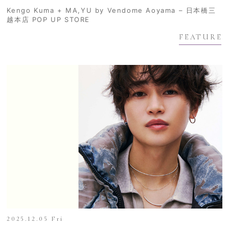
Kengo Kuma + MA,YU by Vendome Aoyama – 日本橋三
越本店 POP UP STORE
FEATURE
2025.12.05 Fri