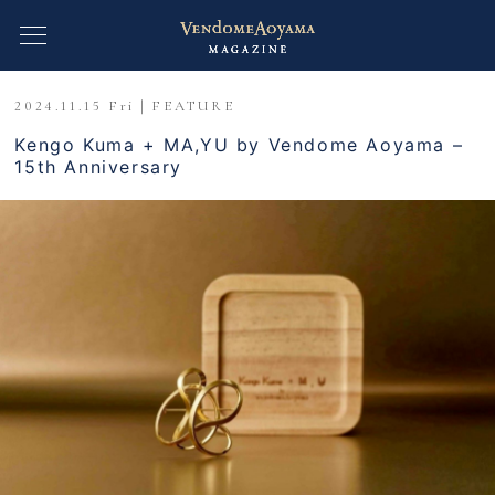
2024.11.15 Fri｜FEATURE
Kengo Kuma + MA,YU by Vendome Aoyama –
15th Anniversary