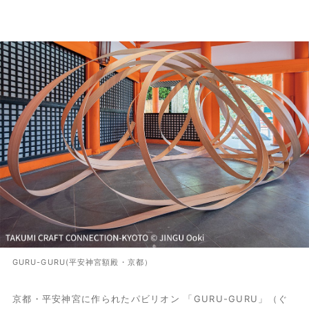
GURU-GURU(平安神宮額殿・京都）
京都・平安神宮に作られたパビリオン 「GURU-GURU」（ぐ