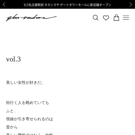
9/3名古屋駅前 タカシマヤ ゲートタワーモールに新店舗オープン
ギフトサービス 一部リニューアルと価格変更のお知らせ
ギフトサービス 一部リニューアルと価格変更のお知らせ
8/6渋谷ヒカリエ内ShinQs店 待望のリアル店舗オープン
令和8年熊本地震の影響による荷物のお届けについて
令和8年熊本地震の影響による荷物のお届けについて
前の画像
次の
vol.3
美しい女性が好きだ。
街行く人を眺めていても
ふと、
視線が引き寄せられるのは
昔から