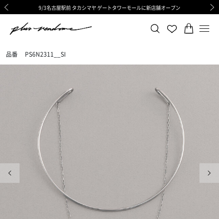
9/3名古屋駅前 タカシマヤ ゲートタワーモールに新店舗オープン
ギフトサービス 一部リニューアルと価格変更のお知らせ
ギフトサービス 一部リニューアルと価格変更のお知らせ
8/6渋谷ヒカリエ内ShinQs店 待望のリアル店舗オープン
令和8年熊本地震の影響による荷物のお届けについて
令和8年熊本地震の影響による荷物のお届けについて
前の画像
次の
品番
PS6N2311__SI
前の画像
次