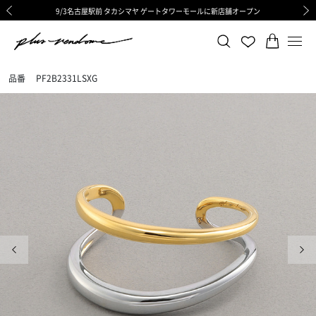
9/3名古屋駅前 タカシマヤ ゲートタワーモールに新店舗オープン
ギフトサービス 一部リニューアルと価格変更のお知らせ
ギフトサービス 一部リニューアルと価格変更のお知らせ
8/6渋谷ヒカリエ内ShinQs店 待望のリアル店舗オープン
令和8年熊本地震の影響による荷物のお届けについて
令和8年熊本地震の影響による荷物のお届けについて
前の画像
次の
品番
PF2B2331LSXG
前の画像
次