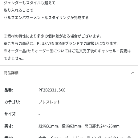
ジェンダーもスタイルも超えて
取り入れることで
セルフエンパワーメントなスタイリングが完成する
※素材の特性により多少の個体差がある場合がございます。
※こちらの商品は、PLUS VENDOMEブランドでの取扱いになります。
※オーダー品/セミオーダー品についてはご注文完了後のキャンセル・変更は
できません。
商品詳細
品番:
PF2B2331LSXG
カテゴリ:
ブレスレット
サイズ:
-
実寸:
縦:約31mm、横:約63mm、開口部:約24〜26mm
素材:
合金、イエローゴールドコーティング、ロジウムコーテ