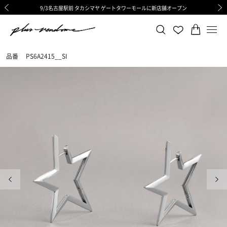
9/3名古屋駅前 タカシマヤ ゲートタワーモールに新店舗オープン
ギフトサービス 一部リニューアルと価格変更のお知らせ
ギフトサービス 一部リニューアルと価格変更のお知らせ
8/6渋谷ヒカリエ内ShinQs店 待望のリアル店舗オープン
令和8年熊本地震の影響による荷物のお届けについて
令和8年熊本地震の影響による荷物のお届けについて
前の画像
次の
品番
PS6A2415__SI
前の画像
次