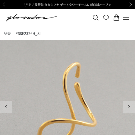
9/3名古屋駅前 タカシマヤ ゲートタワーモールに新店舗オープン
ギフトサービス 一部リニューアルと価格変更のお知らせ
ギフトサービス 一部リニューアルと価格変更のお知らせ
8/6渋谷ヒカリエ内ShinQs店 待望のリアル店舗オープン
令和8年熊本地震の影響による荷物のお届けについて
令和8年熊本地震の影響による荷物のお届けについて
前の画像
次の
品番
PS8E2326H_SI
前の画像
次