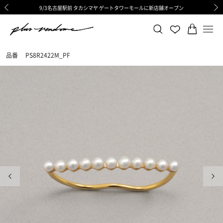
9/3名古屋駅前 タカシマヤ ゲートタワーモールに新店舗オープン
ギフトサービス 一部リニューアルと価格変更のお知らせ
ギフトサービス 一部リニューアルと価格変更のお知らせ
8/6渋谷ヒカリエ内ShinQs店 待望のリアル店舗オープン
令和8年熊本地震の影響による荷物のお届けについて
令和8年熊本地震の影響による荷物のお届けについて
前の画像
次の
品番
PS8R2422M_PF
前の画像
次