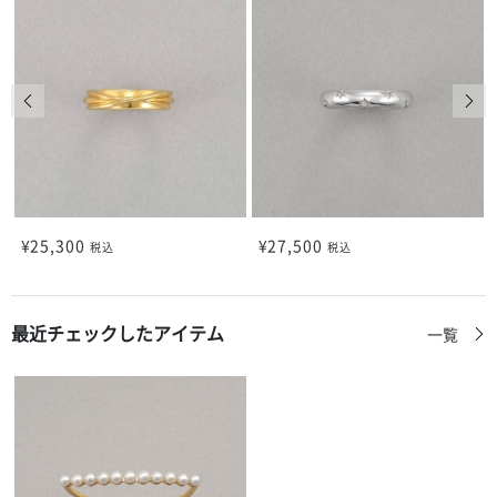
前の画像
次の
¥25,300
¥27,500
税込
税込
最近チェックしたアイテム
一覧