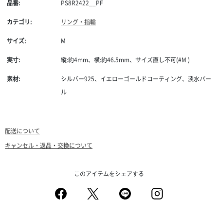
品番:
PS8R2422__PF
カテゴリ:
リング・指輪
サイズ:
M
実寸:
縦:約4mm、横:約46.5mm、サイズ直し不可(#M )
素材:
シルバー925、イエローゴールドコーティング、淡水パー
ル
配送について
キャンセル・返品・交換について
このアイテムをシェアする