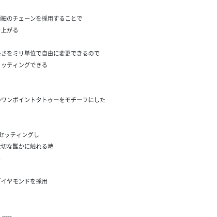
極細のチェーンを採用することで
き上がる
長さをミリ単位で自由に変更できるので
ィッティングできる
のワンポイントタトゥーをモチーフにした
）
セッティングし
大切な誰かに触れる時
る
ダイヤモンドを採用
---