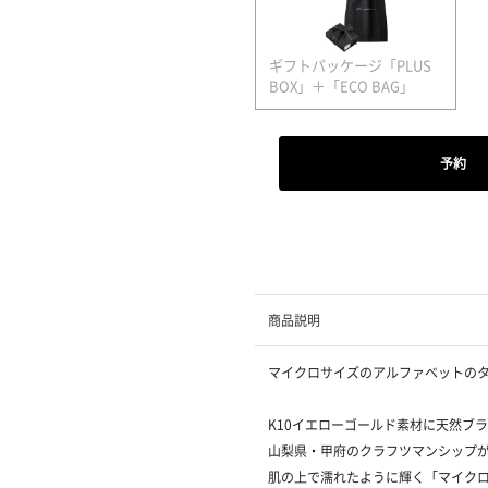
ギフトパッケージ「PLUS
BOX」＋「ECO BAG」
予約
商品説明
マイクロサイズのアルファベットの
K10イエローゴールド素材に天然ブ
山梨県・甲府のクラフツマンシップ
肌の上で濡れたように輝く「マイク