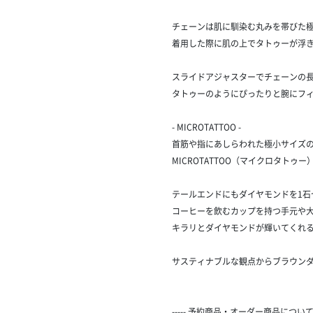
チェーンは肌に馴染む丸みを帯びた
着用した際に肌の上でタトゥーが浮
スライドアジャスターでチェーンの
タトゥーのようにぴったりと腕にフ
- MICROTATTOO -
首筋や指にあしらわれた極小サイズ
MICROTATTOO（マイクロタトゥー
テールエンドにもダイヤモンドを1石
コーヒーを飲むカップを持つ手元や
キラリとダイヤモンドが輝いてくれ
サスティナブルな観点からブラウン
----- 予約商品・オーダー商品について --