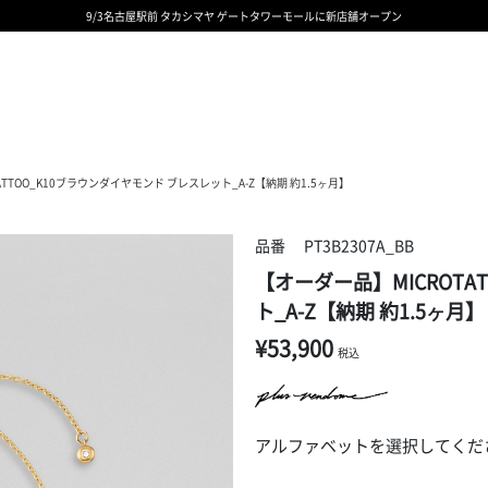
9/3名古屋駅前 タカシマヤ ゲートタワーモールに新店舗オープン
ギフトサービス 一部リニューアルと価格変更のお知らせ
ギフトサービス 一部リニューアルと価格変更のお知らせ
8/6渋谷ヒカリエ内ShinQs店 待望のリアル店舗オープン
令和8年熊本地震の影響による荷物のお届けについて
令和8年熊本地震の影響による荷物のお届けについて
ATTOO_K10ブラウンダイヤモンド ブレスレット_A-Z【納期 約1.5ヶ月】
品番
PT3B2307A_BB
【オーダー品】MICROTA
ト_A-Z【納期 約1.5ヶ月】
¥53,900
税込
アルファベットを選択してくだ