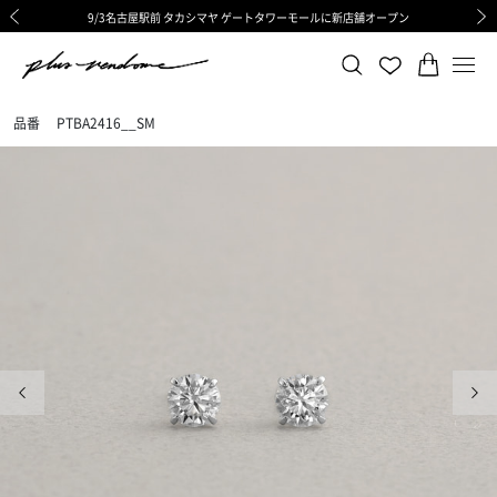
9/3名古屋駅前 タカシマヤ ゲートタワーモールに新店舗オープン
ギフトサービス 一部リニューアルと価格変更のお知らせ
ギフトサービス 一部リニューアルと価格変更のお知らせ
8/6渋谷ヒカリエ内ShinQs店 待望のリアル店舗オープン
令和8年熊本地震の影響による荷物のお届けについて
令和8年熊本地震の影響による荷物のお届けについて
前の画像
次の
品番
PTBA2416__SM
前の画像
次