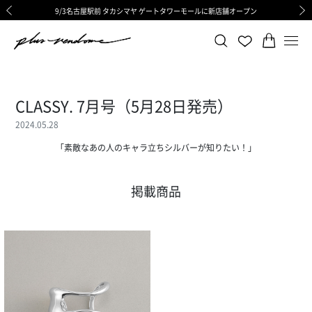
9/3名古屋駅前 タカシマヤ ゲートタワーモールに新店舗オープン
ギフトサービス 一部リニューアルと価格変更のお知らせ
ギフトサービス 一部リニューアルと価格変更のお知らせ
8/6渋谷ヒカリエ内ShinQs店 待望のリアル店舗オープン
令和8年熊本地震の影響による荷物のお届けについて
令和8年熊本地震の影響による荷物のお届けについて
前の画像
次の
CLASSY. 7月号（5月28日発売）
2024.05.28
「素敵なあの人のキャラ立ちシルバーが知りたい！」
掲載商品