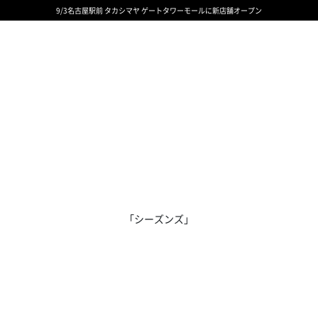
9/3名古屋駅前 タカシマヤ ゲートタワーモールに新店舗オープン
ギフトサービス 一部リニューアルと価格変更のお知らせ
ギフトサービス 一部リニューアルと価格変更のお知らせ
8/6渋谷ヒカリエ内ShinQs店 待望のリアル店舗オープン
令和8年熊本地震の影響による荷物のお届けについて
令和8年熊本地震の影響による荷物のお届けについて
「シーズンズ」