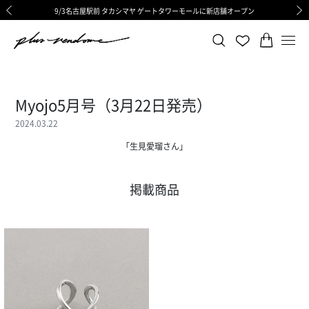
9/3名古屋駅前 タカシマヤ ゲートタワーモールに新店舗オープン
ギフトサービス 一部リニューアルと価格変更のお知らせ
ギフトサービス 一部リニューアルと価格変更のお知らせ
8/6渋谷ヒカリエ内ShinQs店 待望のリアル店舗オープン
令和8年熊本地震の影響による荷物のお届けについて
令和8年熊本地震の影響による荷物のお届けについて
前の画像
次の
Myojo5月号（3月22日発売）
2024.03.22
「生見愛瑠さん」
掲載商品