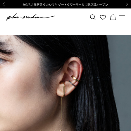
9/3名古屋駅前 タカシマヤ ゲートタワーモールに新店舗オープン
ギフトサービス 一部リニューアルと価格変更のお知らせ
ギフトサービス 一部リニューアルと価格変更のお知らせ
8/6渋谷ヒカリエ内ShinQs店 待望のリアル店舗オープン
令和8年熊本地震の影響による荷物のお届けについて
令和8年熊本地震の影響による荷物のお届けについて
前の画像
次の