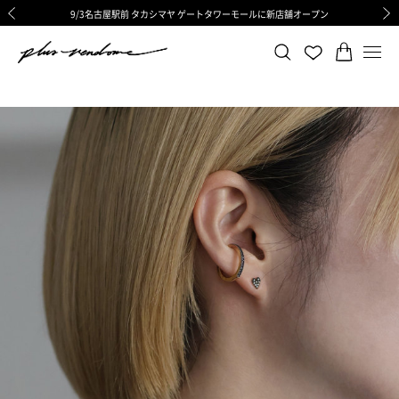
9/3名古屋駅前 タカシマヤ ゲートタワーモールに新店舗オープン
ギフトサービス 一部リニューアルと価格変更のお知らせ
ギフトサービス 一部リニューアルと価格変更のお知らせ
8/6渋谷ヒカリエ内ShinQs店 待望のリアル店舗オープン
令和8年熊本地震の影響による荷物のお届けについて
令和8年熊本地震の影響による荷物のお届けについて
前の画像
次の