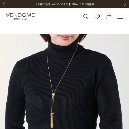
スタイリスト細見佳代氏が提案する、サマースタイリング
旭山動物園 "もっと夢" 基金 × ヴァンドームブティック
旭山動物園 "もっと夢" 基金 × ヴァンドームブティック
令和8年熊本地震の影響による荷物のお届けについて
令和8年熊本地震の影響による荷物のお届けについて
【 8月12日(水) AM10:00まで 】FINAL SALE開催中
VENDOME BOUTIQUE × MAISON N.H PARIS
≪秋のムードを感じる≫ Early Fall Collection
≪贈り物におすすめ ≫ Gift Selection
前の画像
次の