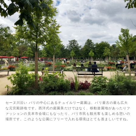
セーヌ川沿い パリの中心にあるチュイルリー庭園は、パリ最古の最も広大
な元宮殿跡地です。西洋式の庭園美だけではなく、移動遊園地があったりフ
ァッションの見本市会場にもなったり、パリ市民も観光客も楽しめる憩いの
場所です。このような公園にフリーで入れる環境はとても羨ましいですね。