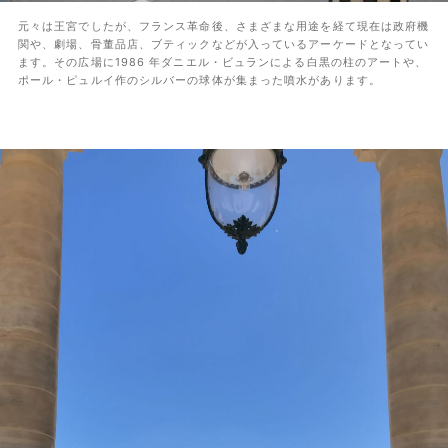
元々は王宮でしたが、フランス革命後、さまざまな用途を経て現在は政府機
関や、劇場、骨董品店、ブティックなどが入っているアーケードとなってい
ます。その広場に1986 年ダニエル・ビュランによる白黒の柱のアートや、
ポール・ピュルイ作のシルバーの球体が集まった噴水があります。