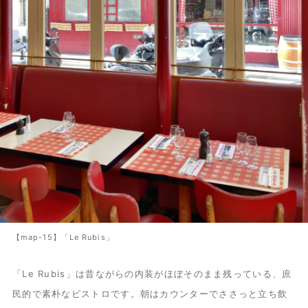
【map-15】「Le Rubis」
「Le Rubis」は昔ながらの内装がほぼそのまま残っている、庶
民的で素朴なビストロです。朝はカウンターでささっと立ち飲