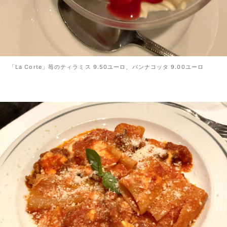
「La Corte」苺のティラミス 9.50ユーロ、パンナコッタ 9.00ユーロ