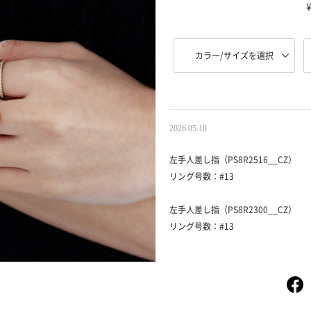
カラー/サイズを選択
2026.05.18
左手人差し指（
PS8R2516__CZ
）
リング号数：#13
左手人差し指（
PS8R2300__CZ
）
リング号数：#13