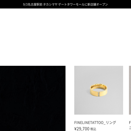
9/3名古屋駅前 タカシマヤ ゲートタワーモールに新店舗オープン
ギフトサービス 一部リニューアルと価格変更のお知らせ
ギフトサービス 一部リニューアルと価格変更のお知らせ
8/6渋谷ヒカリエ内ShinQs店 待望のリアル店舗オープン
令和8年熊本地震の影響による荷物のお届けについて
令和8年熊本地震の影響による荷物のお届けについて
FINELINETATTOO_リング
¥29,700
税込