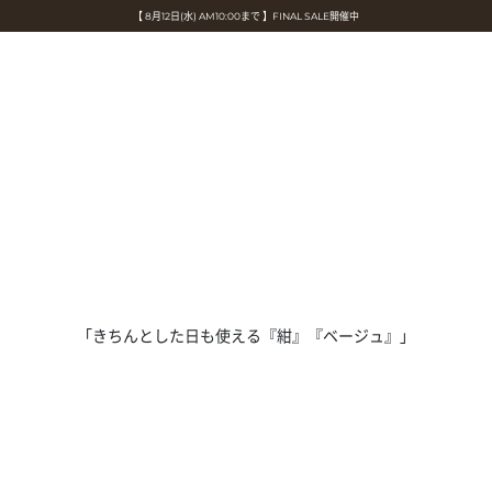
スタイリスト細見佳代氏が提案する、サマースタイリング
旭山動物園 "もっと夢" 基金 × ヴァンドームブティック
旭山動物園 "もっと夢" 基金 × ヴァンドームブティック
令和8年熊本地震の影響による荷物のお届けについて
令和8年熊本地震の影響による荷物のお届けについて
【 8月12日(水) AM10:00まで 】FINAL SALE開催中
VENDOME BOUTIQUE × MAISON N.H PARIS
≪秋のムードを感じる≫ Early Fall Collection
≪贈り物におすすめ ≫ Gift Selection
「きちんとした日も使える『紺』『ベージュ』」