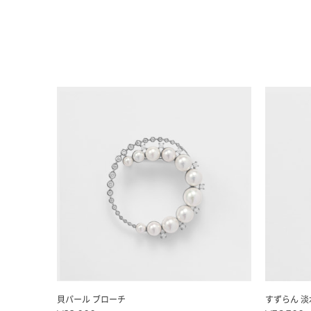
貝パール ブローチ
すずらん 淡