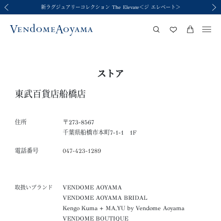
新ラグジュアリーコレクション The Elevate＜ジ エレベート＞
令和8年熊本地震の影響による荷物のお届けについて
令和8年熊本地震の影響による荷物のお届けについて
2026年春夏コレクション Brise-légère
2026年春夏コレクション Brise-légère
前の画像
次の
ストア
東武百貨店船橋店
住所
〒273-8567
千葉県船橋市本町7-1-1 1F
電話番号
047-423-1289
VENDOME AOYAMA
取扱いブランド
VENDOME AOYAMA BRIDAL
Kengo Kuma + MA,YU by Vendome Aoyama
VENDOME BOUTIQUE