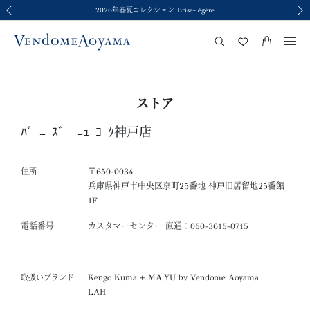
新ラグジュアリーコレクション The Elevate＜ジ エレベート＞
令和8年熊本地震の影響による荷物のお届けについて
令和8年熊本地震の影響による荷物のお届けについて
2026年春夏コレクション Brise-légère
2026年春夏コレクション Brise-légère
前の画像
次の
ストア
ﾊﾞｰﾆｰｽﾞ ﾆｭｰﾖｰｸ神戸店
住所
〒650-0034
兵庫県神戸市中央区京町25番地 神戸旧居留地25番館
1F
電話番号
カスタマーセンター 直通：050-3615-0715
Kengo Kuma + MA,YU by Vendome Aoyama
取扱いブランド
LAH