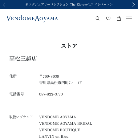
新ラグジュアリーコレクション The Elevate＜ジ エレベート＞
令和8年熊本地震の影響による荷物のお届けについて
令和8年熊本地震の影響による荷物のお届けについて
2026年春夏コレクション Brise-légère
2026年春夏コレクション Brise-légère
前の画像
次の
ストア
高松三越店
住所
〒760-8639
香川県高松市内町7-1 1F
電話番号
087-822-3770
VENDOME AOYAMA
取扱いブランド
VENDOME AOYAMA BRIDAL
VENDOME BOUTIQUE
LANVIN en Bleu