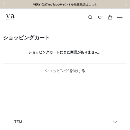
１１,０００円以上送料無料（通常２〜５営業日以内に発送）
１１,０００円以上送料無料（通常２〜５営業日以内に発送）
令和8年熊本地震の影響による荷物のお届けについて
令和8年熊本地震の影響による荷物のお届けについて
VERY 公式YouTubeチャンネル掲載商品はこちら
"馬"くいくラッキーモチーフ特集
Summer Collection
前の画像
次の
ショッピングカート
ショッピングカートにまだ商品がありません。
ショッピングを続ける
ITEM