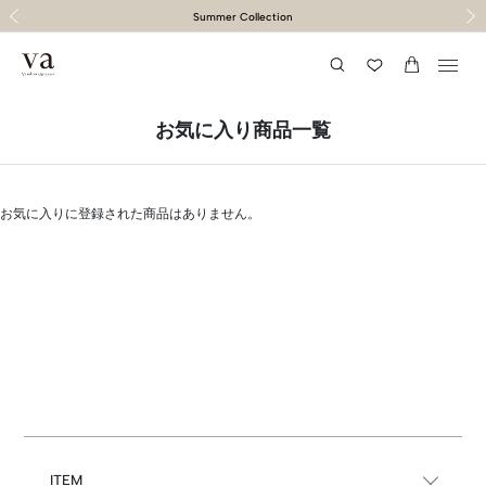
１１,０００円以上送料無料（通常２〜５営業日以内に発送）
１１,０００円以上送料無料（通常２〜５営業日以内に発送）
令和8年熊本地震の影響による荷物のお届けについて
令和8年熊本地震の影響による荷物のお届けについて
VERY 公式YouTubeチャンネル掲載商品はこちら
"馬"くいくラッキーモチーフ特集
Summer Collection
前の画像
次の
お気に入り商品一覧
お気に入りに登録された商品はありません。
ITEM