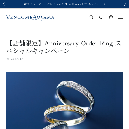
新ラグジュアリーコレクション The Elevate＜ジ エレベート＞
令和8年熊本地震の影響による荷物のお届けについて
令和8年熊本地震の影響による荷物のお届けについて
2026年春夏コレクション Brise-légère
2026年春夏コレクション Brise-légère
前の画像
次の
【店舗限定】Anniversary Order Ring ス
ペシャルキャンペーン
2024.09.01