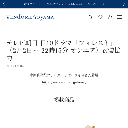
新ラグジュアリーコレクション The Elevate＜ジ エレベート＞
令和8年熊本地震の影響による荷物のお届けについて
令和8年熊本地震の影響による荷物のお届けについて
2026年春夏コレクション Brise-légère
2026年春夏コレクション Brise-légère
前の画像
次の
テレビ朝日 日10ドラマ「フォレスト」
（2月2日～ 22時15分 オンエア）衣装協
力
2025.02.04
水原真琴役ファーストサマーウイカさん着用
https://www.asahi.co.jp/forest/
掲載商品