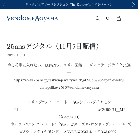
新ラグジュアリーコレクション The Elevate＜ジ エレベート＞
令和8年熊本地震の影響による荷物のお届けについて
令和8年熊本地震の影響による荷物のお届けについて
2026年春夏コレクション Brise-légère
2026年春夏コレクション Brise-légère
前の画像
次の
25ansデジタル（11月7日配信）
2025.11.10
今こそ手に入れたい、JAPANジュエリー図鑑 ―ヴィンテージライク24選
―
https://www.25ans.jp/fashion/jewelrywatch/a69056776/japanjewelry-
vintagelike-2510/#vendome-aoyama
・リング“ジ エレベート”［YG×シェル×ダイヤモン
ド］ AGVR0071__MP
（￥389,400）
・ネックレス“ジ エレベート”［YG×ラピスラズリ×ロンドンブルートパーズ
×ブラウンダイヤモンド］ AGVN667950LL （￥363,000）