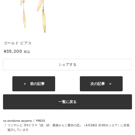
ゴールド ピアス
¥35,200
税込
シェアする
＜ 前の記事
次の記事 ＞
一覧に戻る
va vendome aoyama
PRESS
フジテレビ 月9ドラマ『続・続・最後から二番目の恋』（4月28日 21:00オンエア）に衣装
協力しています