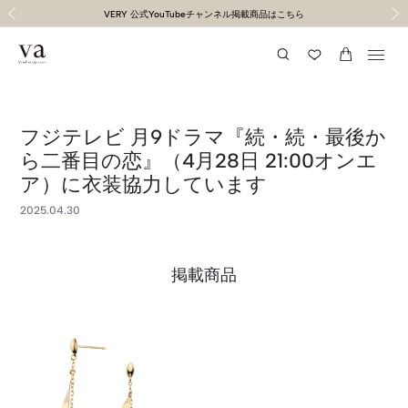
１１,０００円以上送料無料（通常２〜５営業日以内に発送）
１１,０００円以上送料無料（通常２〜５営業日以内に発送）
令和8年熊本地震の影響による荷物のお届けについて
令和8年熊本地震の影響による荷物のお届けについて
VERY 公式YouTubeチャンネル掲載商品はこちら
"馬"くいくラッキーモチーフ特集
Summer Collection
前の画像
次の
フジテレビ 月9ドラマ『続・続・最後か
ら二番目の恋』（4月28日 21:00オンエ
ア）に衣装協力しています
2025.04.30
掲載商品